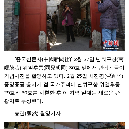
[중국신문사(中國新聞社)] 2월 27일 난뤄구샹(南
鑼鼓巷) 위얼후퉁(雨兒胡同) 30호 앞에서 관광객들이
기념사진을 촬영하고 있다. 2월 25일 시진핑(習近平)
중앙중공 총서기 겸 국가주석이 난뤄구샹 위얼후퉁
29호와 30호를 시찰한 후 이 지역 일대는 새로운 관
광지로 부상했다.
슝란(熊然) 촬영기자