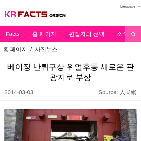
Language
Facts
홈 페이지
편집자의 선택
소식
홈 페이지
/
사진뉴스
베이징 난뤄구샹 위얼후퉁 새로운 관
광지로 부상
2014-03-03
Source:
人民網